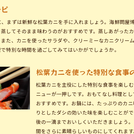
松江市伊勢宮町で味わう冬の王様松葉カニの最高の食べ
シピ
伊勢宮町で人気の松葉カニ料理店
に、まずは新鮮な松葉カニを手に入れましょう。海鮮問屋
松葉カニを最高に楽しむためのおすすめの食べ方
を蒸してそのまま味わうのがおすすめです。蒸しあがった
地元の人に愛される松葉カニの食べ方
。また、カニを使ったサラダや、クリーミーなカニクリー
松葉カニに合うサイドメニューの紹介
理で特別な時間を過ごしてみてはいかがでしょうか。
家族で楽しむ松葉カニのお祝い料理
松江市での松葉カニイベント情報
松葉カニを使った特別な食事
漁連のネットワークで仕入れる松葉カニの新鮮さの秘密
松葉カニを主役にした特別な食事を楽しむ
漁連のネットワークが支える松葉カニの品質
ニューが一押しです。おもてなし料理とし
新鮮な松葉カニが集まる理由とは
おすすめです。お鍋には、たっぷりのカニ
松葉カニの保存方法とその技術
りとしたダシの効いた味を楽しむことがで
漁連と市場の連携による松葉カニ供給
後の一滴までおいしくいただきましょう。
毎日新鮮な松葉カニが届けられる背景
間をさらに素晴らしいものにしてくれます