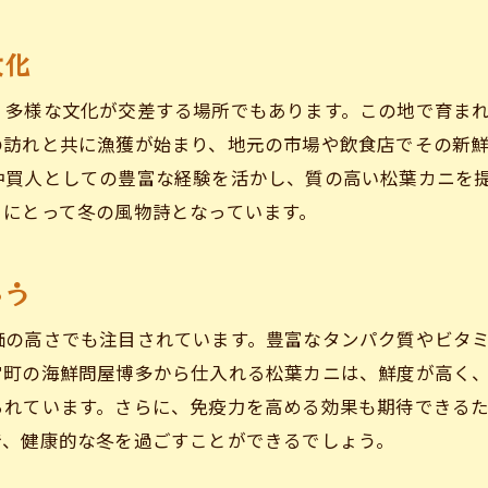
冬ならではの松葉カニの美味しさ
松葉カニ漁の風景とその魅力
文化
贅沢な松葉カニ料理のバリエーション
、多様な文化が交差する場所でもあります。この地で育ま
松江市の冬の風物詩としての松葉カニ
の訪れと共に漁獲が始まり、地元の市場や飲食店でその新
松葉カニの産地直送の魅力を知る
仲買人としての豊富な経験を活かし、質の高い松葉カニを
日本海の恵みとしての松葉カニ
々にとって冬の風物詩となっています。
海鮮問屋博多でしか味わえない松葉カニの特別体験
限定メニュー：海鮮問屋博多の松葉カニ
ろう
シェフが語る松葉カニの調理秘話
価の高さでも注目されています。豊富なタンパク質やビタミ
特別な日におすすめの松葉カニコース
宮町の海鮮問屋博多から仕入れる松葉カニは、鮮度が高く
お客様の声：海鮮問屋博多の松葉カニ体験
られています。さらに、免疫力を高める効果も期待できる
記念日にぴったりの松葉カニプラン
で、健康的な冬を過ごすことができるでしょう。
地元で愛される松葉カニの味わい