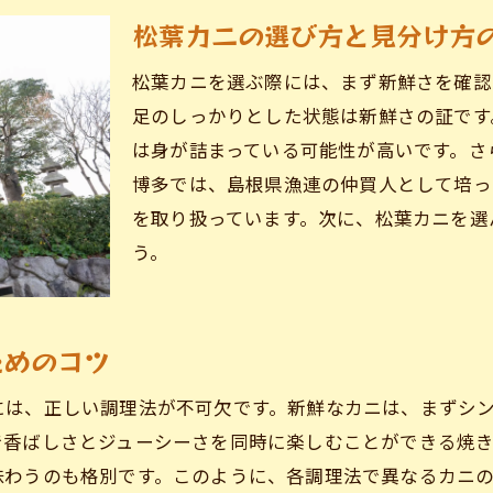
松葉カニの選び方と見分け方
松葉カニを引き立てるこだわりの調理法
新鮮さにこだわる松葉カニの仕入れ方法
松葉カニを選ぶ際には、まず新鮮さを確認
松葉カニと相性抜群の地酒を楽しむ
足のしっかりとした状態は新鮮さの証です
は身が詰まっている可能性が高いです。さ
特別な日に訪れたい海鮮問屋博多
博多では、島根県漁連の仲買人として培っ
島根県漁連仲買人が厳選する松葉カニの魅力を探る
を取り扱っています。次に、松葉カニを選
漁連仲買人による厳選松葉カニの秘密
う。
松葉カニの産地とその特徴
漁連の信頼が生む新鮮な松葉カニ
市場の裏側：松葉カニの流通プロセス
ためのコツ
仲買人が語る松葉カニの魅力とは
には、正しい調理法が不可欠です。新鮮なカニは、まずシ
地元の漁業と松葉カニの深い関係
で香ばしさとジューシーさを同時に楽しむことができる焼
日本海の宝松葉カニを堪能する贅沢な季節が到来
味わうのも格別です。このように、各調理法で異なるカニ