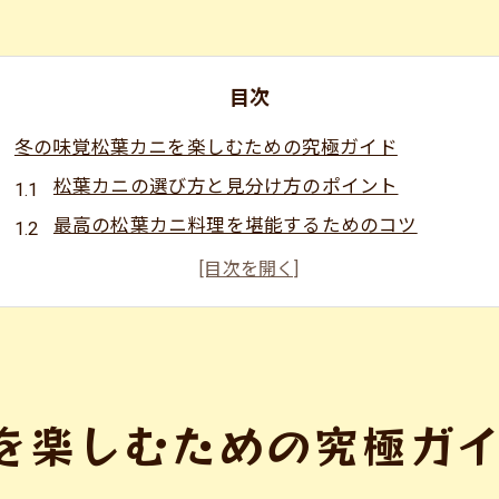
目次
冬の味覚松葉カニを楽しむための究極ガイド
松葉カニの選び方と見分け方のポイント
最高の松葉カニ料理を堪能するためのコツ
松江で楽しむ松葉カニの歴史と文化
松葉カニの栄養と健康効果を知ろう
家庭でできる松葉カニの簡単レシピ
松葉カニを使った特別な食事の提案
海鮮問屋博多で新鮮な松葉カニを味わう至福の時間
を楽しむための究極ガ
海鮮問屋博多の魅力と特徴
店内での松葉カニ料理体験