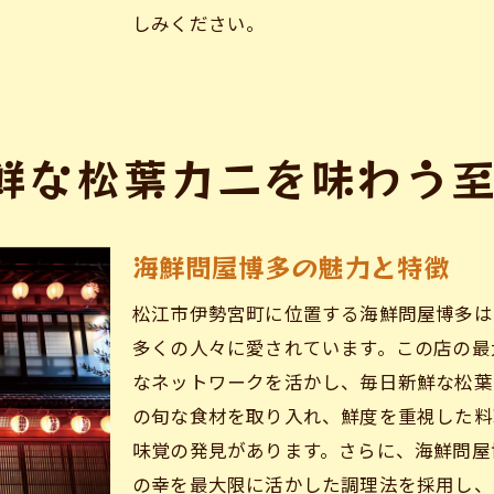
松葉カニの鮮度を保つための工夫
しみください。
冬にしか味わえない松葉カニの贅沢を海鮮問屋博多で
冬の風物詩松葉カニを贅沢に味わう
寒い季節にぴったりの松葉カニ鍋
鮮な松葉カニを味わう
贅沢な松葉カニと飲み放題プラン
地元ならではの松葉カニの楽しみ方
季節限定の松葉カニメニューを楽しむ
海鮮問屋博多の魅力と特徴
海鮮問屋博多で味わう冬の豪華ディナー
松江市伊勢宮町に位置する海鮮問屋博多は
多くの人々に愛されています。この店の最
なネットワークを活かし、毎日新鮮な松葉
の旬な食材を取り入れ、鮮度を重視した料
味覚の発見があります。さらに、海鮮問屋
の幸を最大限に活かした調理法を採用し、