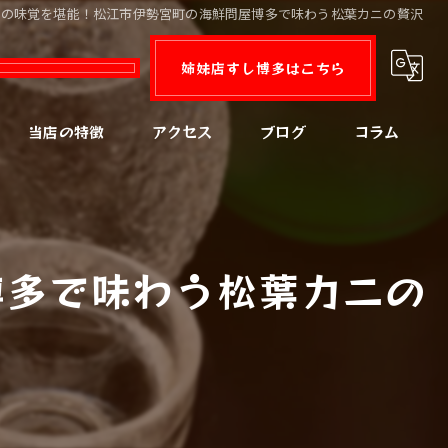
冬の味覚を堪能！松江市伊勢宮町の海鮮問屋博多で味わう松葉カニの贅沢
姉妹店すし博多はこちら
当店の特徴
アクセス
ブログ
コラム
カニ
コース
博多で味わう松葉カニの
宴会
飲み放題
地酒