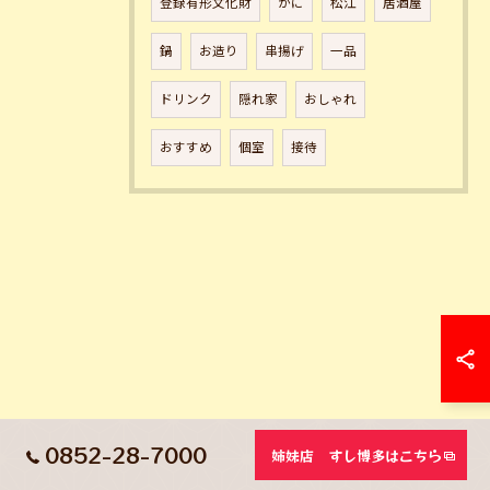
登録有形文化財
かに
松江
居酒屋
鍋
お造り
串揚げ
一品
ドリンク
隠れ家
おしゃれ
おすすめ
個室
接待
0852-28-7000
姉妹店 すし博多はこちら