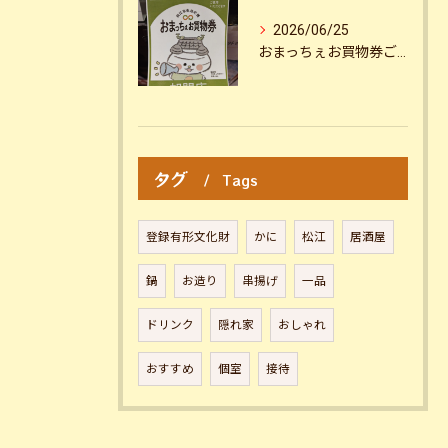
2026/06/25
おまっちぇお買物券ご利用いただけます！！
タグ
Tags
登録有形文化財
かに
松江
居酒屋
鍋
お造り
串揚げ
一品
ドリンク
隠れ家
おしゃれ
おすすめ
個室
接待